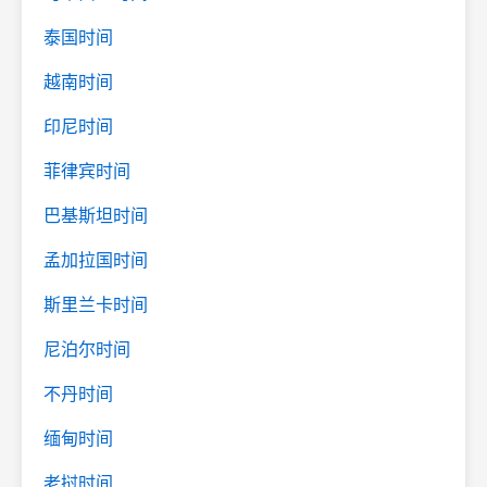
泰国时间
越南时间
印尼时间
菲律宾时间
巴基斯坦时间
孟加拉国时间
斯里兰卡时间
尼泊尔时间
不丹时间
缅甸时间
老挝时间