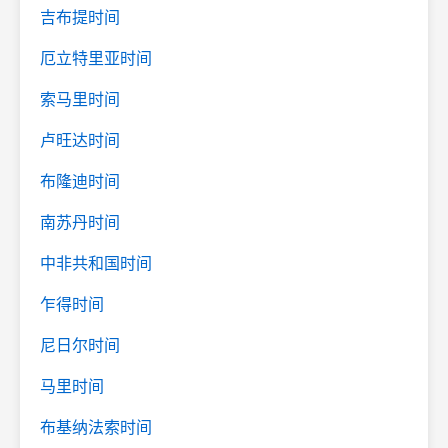
吉布提时间
厄立特里亚时间
索马里时间
卢旺达时间
布隆迪时间
南苏丹时间
中非共和国时间
乍得时间
尼日尔时间
马里时间
布基纳法索时间