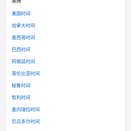
美洲
美国时间
加拿大时间
墨西哥时间
巴西时间
阿根廷时间
哥伦比亚时间
秘鲁时间
智利时间
委内瑞拉时间
厄瓜多尔时间