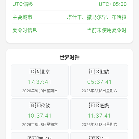
UTC偏移
UTC+05:00
主要城市
塔什干、撒马尔罕、布哈拉
夏令时信息
当前未使用夏令时
世界时钟
🇨🇳
🇺🇸
北京
纽约
17:37:42
05:37:42
2026年8月9日星期日
2026年8月8日星期六
🇬🇧
🇫🇷
伦敦
巴黎
10:37:42
11:37:42
2026年8月8日星期六
2026年8月8日星期六