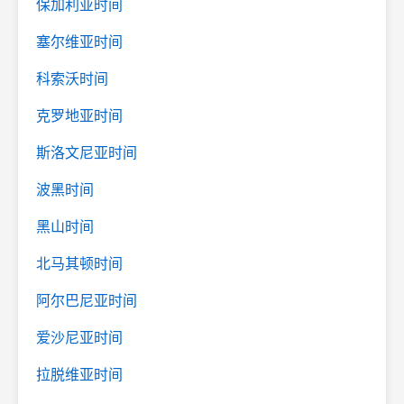
保加利亚时间
塞尔维亚时间
科索沃时间
克罗地亚时间
斯洛文尼亚时间
波黑时间
黑山时间
北马其顿时间
阿尔巴尼亚时间
爱沙尼亚时间
拉脱维亚时间