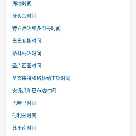
海地时间
牙买加时间
特立尼达和多巴哥时间
巴巴多斯时间
格林纳达时间
圣卢西亚时间
圣文森特和格林纳丁斯时间
安提瓜和巴布达时间
巴哈马时间
伯利兹时间
苏里南时间