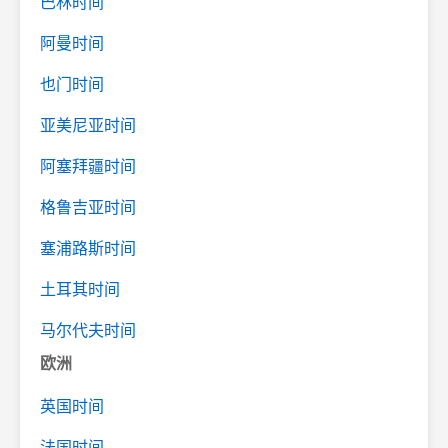
巴林时间
阿曼时间
也门时间
亚美尼亚时间
阿塞拜疆时间
格鲁吉亚时间
塞浦路斯时间
土耳其时间
马尔代夫时间
欧洲
英国时间
法国时间