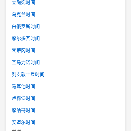
立陶宛时间
乌克兰时间
白俄罗斯时间
摩尔多瓦时间
梵蒂冈时间
圣马力诺时间
列支敦士登时间
马耳他时间
卢森堡时间
摩纳哥时间
安道尔时间