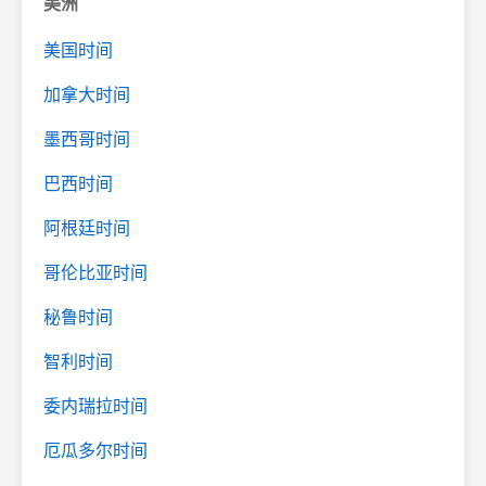
美洲
美国时间
加拿大时间
墨西哥时间
巴西时间
阿根廷时间
哥伦比亚时间
秘鲁时间
智利时间
委内瑞拉时间
厄瓜多尔时间