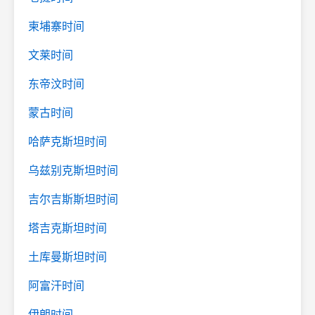
柬埔寨时间
文莱时间
东帝汶时间
蒙古时间
哈萨克斯坦时间
乌兹别克斯坦时间
吉尔吉斯斯坦时间
塔吉克斯坦时间
土库曼斯坦时间
阿富汗时间
伊朗时间