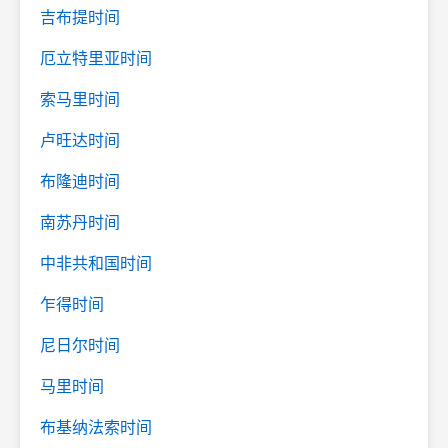
吉布提时间
厄立特里亚时间
索马里时间
卢旺达时间
布隆迪时间
南苏丹时间
中非共和国时间
乍得时间
尼日尔时间
马里时间
布基纳法索时间