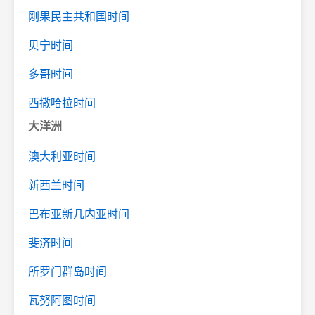
刚果民主共和国时间
贝宁时间
多哥时间
西撒哈拉时间
大洋洲
澳大利亚时间
新西兰时间
巴布亚新几内亚时间
斐济时间
所罗门群岛时间
瓦努阿图时间