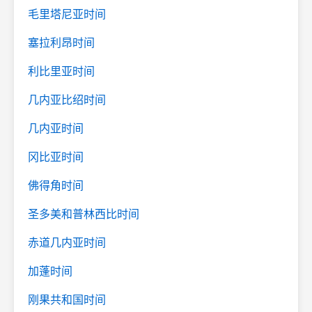
毛里塔尼亚时间
塞拉利昂时间
利比里亚时间
几内亚比绍时间
几内亚时间
冈比亚时间
佛得角时间
圣多美和普林西比时间
赤道几内亚时间
加蓬时间
刚果共和国时间