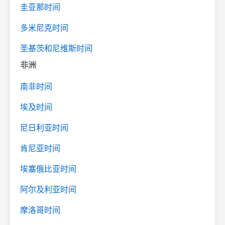
圭亚那时间
多米尼克时间
圣基茨和尼维斯时间
非洲
南非时间
埃及时间
尼日利亚时间
肯尼亚时间
埃塞俄比亚时间
阿尔及利亚时间
摩洛哥时间