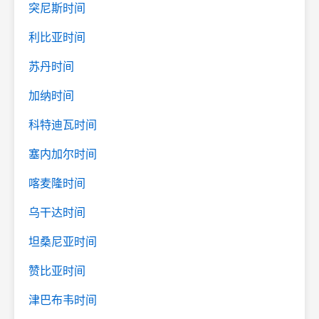
突尼斯时间
利比亚时间
苏丹时间
加纳时间
科特迪瓦时间
塞内加尔时间
喀麦隆时间
乌干达时间
坦桑尼亚时间
赞比亚时间
津巴布韦时间