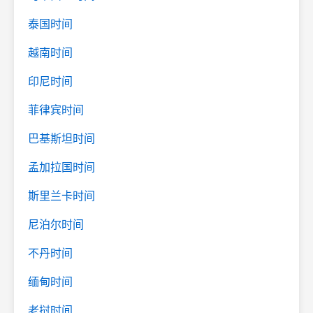
泰国时间
越南时间
印尼时间
菲律宾时间
巴基斯坦时间
孟加拉国时间
斯里兰卡时间
尼泊尔时间
不丹时间
缅甸时间
老挝时间