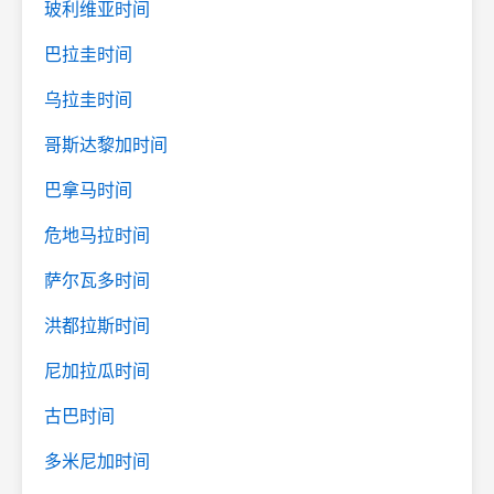
玻利维亚时间
巴拉圭时间
乌拉圭时间
哥斯达黎加时间
巴拿马时间
危地马拉时间
萨尔瓦多时间
洪都拉斯时间
尼加拉瓜时间
古巴时间
多米尼加时间