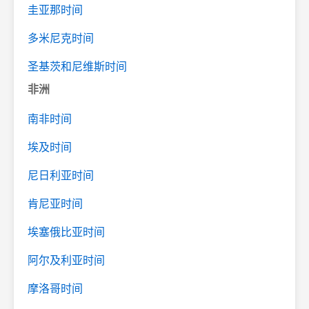
圭亚那时间
多米尼克时间
圣基茨和尼维斯时间
非洲
南非时间
埃及时间
尼日利亚时间
肯尼亚时间
埃塞俄比亚时间
阿尔及利亚时间
摩洛哥时间