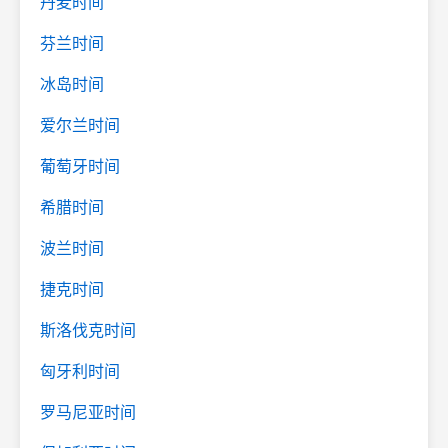
丹麦时间
芬兰时间
冰岛时间
爱尔兰时间
葡萄牙时间
希腊时间
波兰时间
捷克时间
斯洛伐克时间
匈牙利时间
罗马尼亚时间