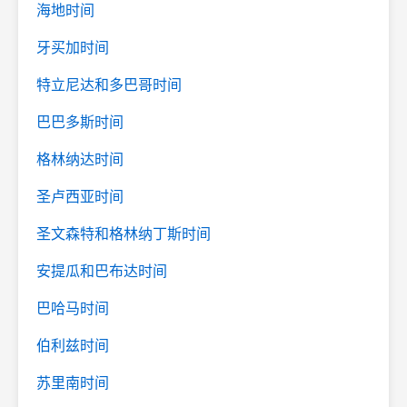
海地时间
牙买加时间
特立尼达和多巴哥时间
巴巴多斯时间
格林纳达时间
圣卢西亚时间
圣文森特和格林纳丁斯时间
安提瓜和巴布达时间
巴哈马时间
伯利兹时间
苏里南时间