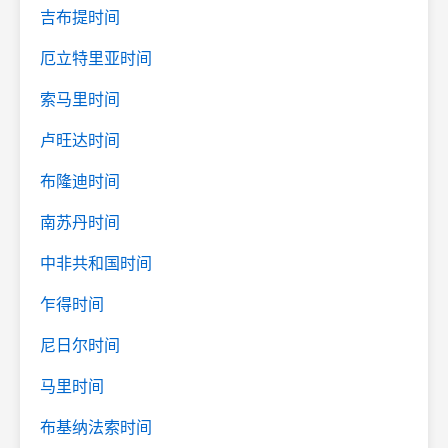
吉布提时间
厄立特里亚时间
索马里时间
卢旺达时间
布隆迪时间
南苏丹时间
中非共和国时间
乍得时间
尼日尔时间
马里时间
布基纳法索时间