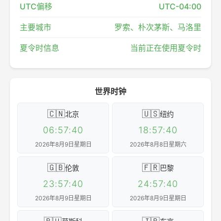
UTC偏移
UTC-04:00
主要城市
罗索、朴次茅斯、马洛里
夏令时信息
当前正在使用夏令时
世界时钟
🇨🇳
🇺🇸
北京
纽约
06:57:41
18:57:41
2026年8月9日星期日
2026年8月8日星期六
🇬🇧
🇫🇷
伦敦
巴黎
23:57:41
24:57:41
2026年8月9日星期日
2026年8月9日星期日