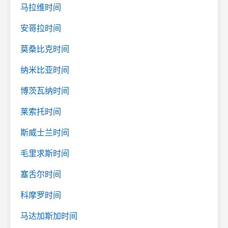
马拉维时间
安哥拉时间
莫桑比克时间
纳米比亚时间
博茨瓦纳时间
莱索托时间
斯威士兰时间
毛里求斯时间
塞舌尔时间
科摩罗时间
马达加斯加时间