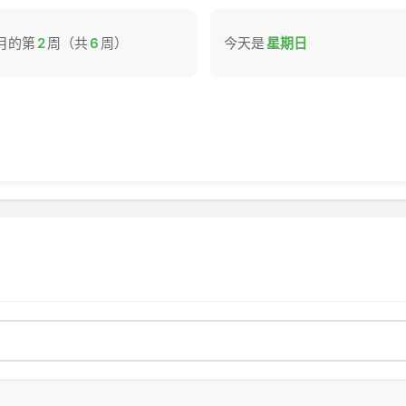
月的第
2
周（共
6
周）
今天是
星期日