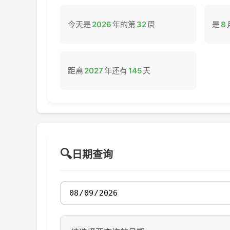
今天是
2026
年的第
32
周
是
8
距离
2027
年还有
145
天
🔍
日期查询